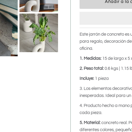
Este jarrón de concreto es 
para regalo, decoración d
oficina.
1. Medidas:
15
de largo x 5 
2. Peso total:
0.6
kgs | 1.15 l
Incluye:
1 pieza
3. Los elementos decorativo
inesperadas. Ideal para un 
4. Producto hecho a mano 
cada pieza.
5. Material:
concreto real. P
diferentes colores, pequeñas