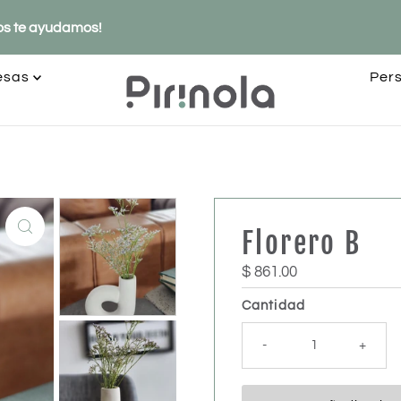
os te ayudamos!
esas
Per
Florero B
Precio
$ 861.00
normal
Cantidad
-
+